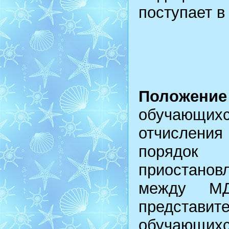
поступает в
Положе
обучающихс
отчислени
порядок 
приостано
между МД
представ
обучающи