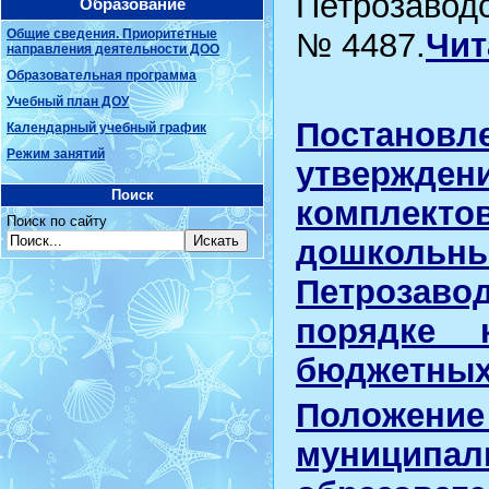
Петрозаводс
Образование
Общие сведения. Приоритетные
№ 4487.
Чит
направления деятельности ДОО
Образовательная программа
Учебный план ДОУ
Постановле
Календарный учебный график
Режим занятий
утвержде
Поиск
комплекто
Поиск по сайту
дошкольны
Петрозав
порядке 
бюджетных
Положение
муниципа