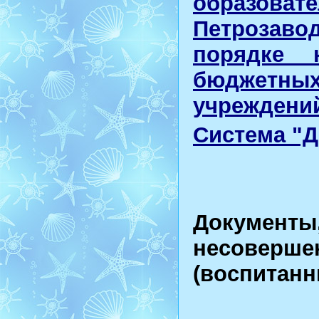
образо
Петрозав
порядке 
бюджетны
учреждени
Система "
Документы
несовер
(воспитанн