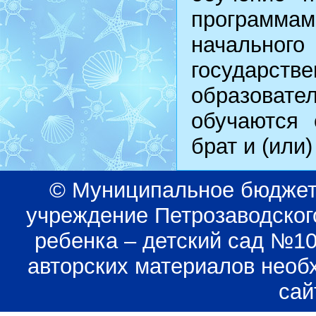
программ
начальн
государ
образоват
обучаются 
брат и (или)
© Муниципальное бюджет
учреждение Петрозаводского
ребенка – детский сад №1
авторских материалов необ
сай