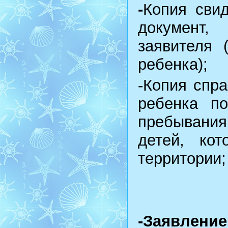
-
Копия сви
документ,
заявителя 
ребенка);
-Копия спра
ребенка п
пребывания
детей, ко
территории;
-Заявл