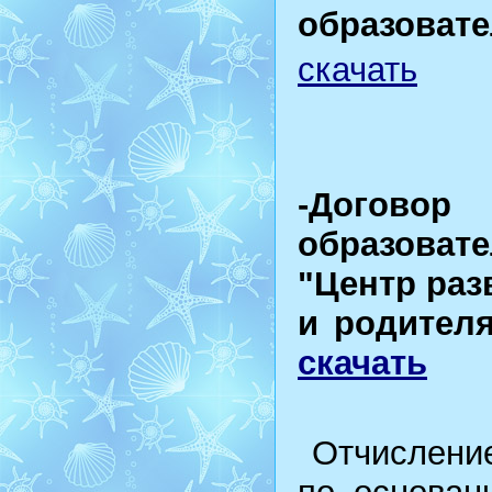
образоват
скачать
-Догов
образоват
"Центр раз
и родител
скачать
Отчисление