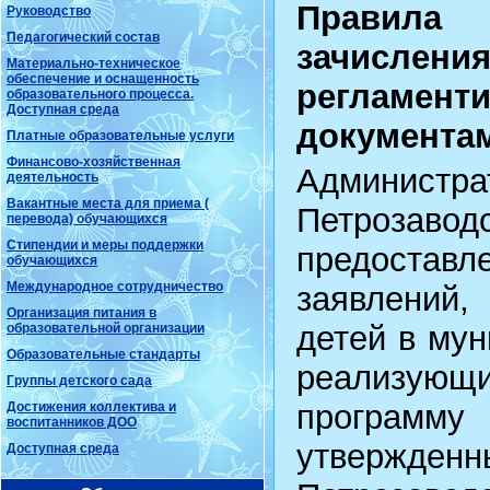
Правил
Руководство
Педагогический состав
зачисле
Материально-техническое
обеспечение и оснащенность
реглам
образовательного процесса.
Доступная среда
документа
Платные образовательные услуги
Финансово-хозяйственная
Администр
деятельность
Вакантные места для приема (
Петрозав
перевода) обучающихся
Стипендии и меры поддержки
предоставл
обучающихся
Международное сотрудничество
заявлений,
Организация питания в
детей в му
образовательной организации
Образовательные стандарты
реализующ
Группы детского сада
программ
Достижения коллектива и
воспитанников ДОО
утвержденн
Доступная среда